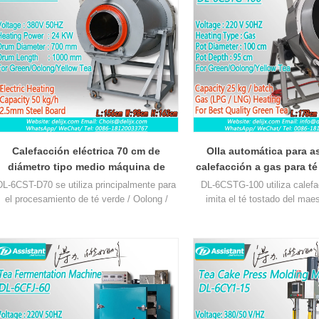
Calefacción eléctrica 70 cm de
Olla automática para a
diámetro tipo medio máquina de
calefacción a gas para té
lavado de té verde DL-6CST-D70
mejor calidad DL-6C
DL-6CST-D70 se utiliza principalmente para
DL-6CSTG-100 utiliza calefa
el procesamiento de té verde / Oolong /
imita el té tostado del maes
marillo, diámetro interior del tambor 70 cm,
mano, con sistema de sopl
longitud 100 cm, uso de calefacción
caliente, el té procesado es 
eléctrica, velocidad y temperatura
té hecho a mano del maestro
ajustables.
Capacidad de unos 50 kg por
olla de 100 cm, velocidad y
hora.
ajustables. Capacidad de ap
20 kg por lote.