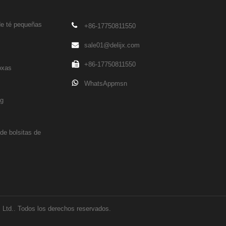
de té pequeñas
+86-17750811550
sale01@delijx.com
+86-17750811550
oxas
WhatsAppmsn
ng
de bolsitas de
 Ltd.. Todos los derechos reservados.