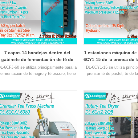
7 capas 14 bandejas dentro del
1 estaciones máquina de
gabinete de fermentación de té de
6CY1-15 de la prensa de la
acero inoxidable DL-6CFJ-60
de la presión de 15 t
L-6CFJ-60 se utiliza principalmente para la
DL-6CY1-15 se utiliza princi
fermentación de té negro y té oscuro, tiene
prensar té de pastel, té de lad
7 capas de bandejas de acero inoxidable de
chocolate, la presión y el ti
14 piezas, cada bandeja puede poner
ajustar, usando control hidráu
aproximadamente 12 kg de hojas de té
del té es mejor. La máquina ti
húmedas, capacidad de aproximadamente
de trabajo, 1 trabajador pue
150 kg por lote, a través del control
máquina al mismo tiempo, 1
inteligente de temperatura y humedad, deje
prensar 35 kg de té de 
que la fermentación por oxidación del té
alcance la mejor calidad.