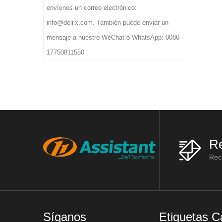
envíenos un correo electrónico:
info@delijx.com. También puede enviar un
mensaje a nuestro WeChat o WhatsApp: 0086-
17750811550
Re
Reci
Síganos
Etiquetas C