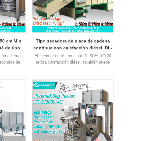
50 cm Mini
Tipo secadora de placa de cadena
é de tipo
continua con calefacción diésel, DL-
DL-6CHZ-2QB
6CHL-CY20 de té
ón eléctrica,
El secador de té tipo cinta DL-6CHL-CY20
redondas de
utiliza calefacción diésel, también puede
 inteligente de
utilizar calefacción a gas, área de secado 20
2
m
ecado de
, capacidad 105kg por hora, haga clic en
dad de 6-8 kg
la foto para conocer más detalles sobre
nuestra secadora.